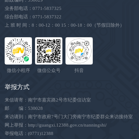
业务部电话：0771-5837325
综合部电话：0771-5837322
上 班 时 间：8：00-12：00 15：00-18：00（节假日除外）
微信小程序
微信公众号
抖音
举报方式
来信请寄：南宁市嘉宾路2号市纪委信访室
邮 编：530028
来访请到：南宁市政府7号门大门旁南宁市纪委群众来访接待室
网上举报：
http://guangxi.12388.gov.cn/nanningshi/
举报电话：(0771)12388