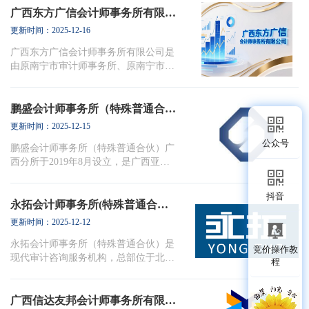
业证书的大型专业服务机构。本所由资
广西东方广信会计师事务所有限公司
深注册会计师团队联合创立，具备为境
更新时间：2025-12-16
内外企业提供全方位审计服务的专业资
广西东方广信会计师事务所有限公司是
质。在专业化发展进程中，本所始终秉
由原南宁市审计师事务所、原南宁市会
持"守法自律...
计师事务所脱钩改制人员组建，注册资
金100万元，经广西财政厅2000年8月28
日批准设立的有限会计师事务所，是目
鹏盛会计师事务所（特殊普通合伙）广西分所
前广西具有较大规模的会计师事务所之
更新时间：2025-12-15
一。2010年-2011年全区注册会计师事务
公众号
鹏盛会计师事务所（特殊普通合伙）广
所综合排名第8-9名。多年来，收入稳步
西分所于2019年8月设立，是广西亚太
增长...
鹏盛财税集团核心成员之一，其总部—
鹏盛会计师事务所（特殊普通合伙）系
抖音
经深圳市财政委批准，成立于2005年1
永拓会计师事务所(特殊普通合伙）广西分所
月，自成立起持续推进全国性的业务布
更新时间：2025-12-12
局，不断发展状大。2020年9月10日，
永拓会计师事务所（特殊普通合伙）是
鹏盛所通过财政部和证监会“从事证 券
竞价操作教
现代审计咨询服务机构，总部位于北京
业务”双备案...
程
朝阳区CBD，注册资本1500万元。1993
年经国家审计署批准成立，是全国审计
系统首家加入国际会计组织的会计师事
广西信达友邦会计师事务所有限责任公司