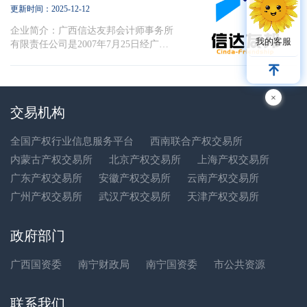
务所。1999年改制为有限责任公司，
更新时间：2025-12-12
2013年底转制为特殊普通合伙。永拓是
企业简介：广西信达友邦会计师事务所
全国40家具有证券期货相关业务执业资
我的客服
有限责任公司是2007年7月25日经广西
格的会计师...
壮族自治区财政厅批准设立的专业审计
机构，取得执业证书。每年经年检通过
则继续开展经营活动。主要提供的服务
×
有企业会计报表、行政事业单位会计报
交易机构
表审计，财务报表审阅，企业合并、分
立、改制审计，清产核资、资产清查、
清算审计，经济责任审计...
全国产权行业信息服务平台
西南联合产权交易所
内蒙古产权交易所
北京产权交易所
上海产权交易所
广东产权交易所
安徽产权交易所
云南产权交易所
广州产权交易所
武汉产权交易所
天津产权交易所
政府部门
广西国资委
南宁财政局
南宁国资委
市公共资源
联系我们