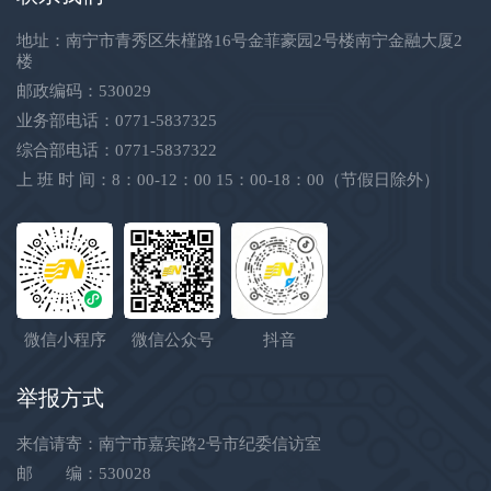
地址：南宁市青秀区朱槿路16号金菲豪园2号楼南宁金融大厦2
楼
邮政编码：530029
业务部电话：0771-5837325
综合部电话：0771-5837322
上 班 时 间：8：00-12：00 15：00-18：00（节假日除外）
微信小程序
微信公众号
抖音
举报方式
来信请寄：南宁市嘉宾路2号市纪委信访室
邮 编：530028