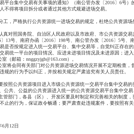
易平台集中交易有关事项的通知》（南公管办发〔
2016
〕
6
号）
人不得将项目拆分或者通过其他方式规避进场交易。
分工，严格执行公共资源统一进场交易的规定，杜绝公共资源场
认真对照国务院、自治区人民政府以及市政府、市公共资源交易
6
〕
13
号、南府办函〔
2016
〕
198
号、南公管办发〔
2016
〕
5
号、
易是否按规定进入统一交易平台、集中交易等，自觉纠正存在的
交易统一平台的项目情况、应进未进项目情况及未进原因；进入
公室（邮箱：
nnggzyjgb@163.com
）。
室将会同有关部门对公共资源进场交易情况开展不定期检查，督
违规的行为予以纠正，并按相关规定严肃追究有关人员责任。
要按照公共资源项目进入市级公共资源统一交易平台集中交易的
有、公共、公益的公共资源进入统一的公共资源交易平台集中交
主管部门，各县（区）、开发区要及时制定和完善相关的制度，
不止的行为，保证政令畅通；要严肃查处违规案件，要按照有关
年
6
月
12
日