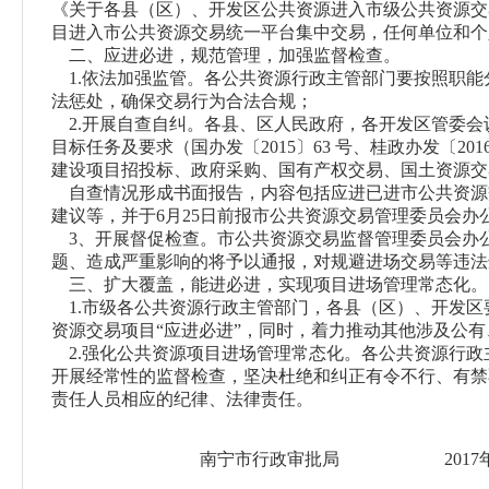
《关于各县（区）、开发区公共资源进入市级公共资源交
目进入市公共资源交易统一平台集中交易，任何单位和个
二、应进必进，规范管理，加强监督检查。
1.依法加强监管。各公共资源行政主管部门要按照职能
法惩处，确保交易行为合法合规；
2.开展自查自纠。各县、区人民政府，各开发区管委会
目标任务及要求（国办发〔
2015
〕
63
号、桂政办发〔
201
建设项目招投标、政府采购、国有产权交易、国土资源交
自查情况形成书面报告，内容包括应进已进市公共资源
建议等，并于
6
月
25
日前报市公共资源交易管理委员会办
3、开展督促检查。市公共资源交易监督管理委员会办公
题、造成严重影响的将予以通报，对规避进场交易等违法
三、扩大覆盖，能进必进，实现项目进场管理常态化。
1.市级各公共资源行政主管部门，各县（区）、开发区
资源交易项目“应进必进”，同时，着力推动其他涉及公
2.强化公共资源项目进场管理常态化。各公共资源行政
开展经常性的监督检查，坚决杜绝和纠正有令不行、有禁
责任人员相应的纪律、法律责任。
南宁市行政审批局
2017