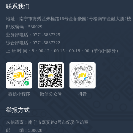
联系我们
地址：南宁市青秀区朱槿路16号金菲豪园2号楼南宁金融大厦2楼
邮政编码：530029
业务部电话：0771-5837325
综合部电话：0771-5837322
上 班 时 间：8：00-12：00 15：00-18：00（节假日除外）
微信小程序
微信公众号
抖音
举报方式
来信请寄：南宁市嘉宾路2号市纪委信访室
邮 编：530028