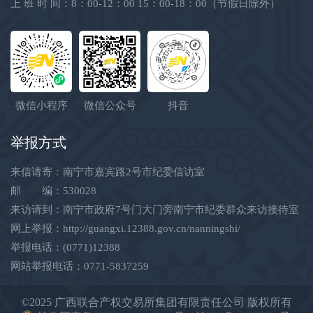
上 班 时 间：8：00-12：00 15：00-18：00（节假日除外）
微信小程序
微信公众号
抖音
举报方式
来信请寄：南宁市嘉宾路2号市纪委信访室
邮 编：530028
来访请到：南宁市政府7号门大门旁南宁市纪委群众来访接待室
网上举报：
http://guangxi.12388.gov.cn/nanningshi/
举报电话：(0771)12388
网站举报电话：0771-5837259
©2025 广西联合产权交易所集团有限责任公司 版权所有