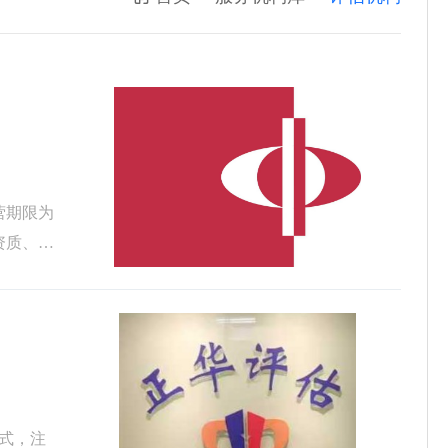
营期限为
资质、价
式，注