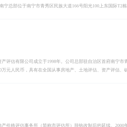
宁总部位于南宁市青秀区民族大道166号阳光100上东国际T2栋7
等多个分支机...
产评估有限公司成立于1998年。公司总部驻自治区首府南宁市
300万元人民币，具有在全国从事房地产、土地评估、资产评估、
年4月由广西旗开...
产价格评估事务所（简称市评估所）脱钩改制后的延续。2000年