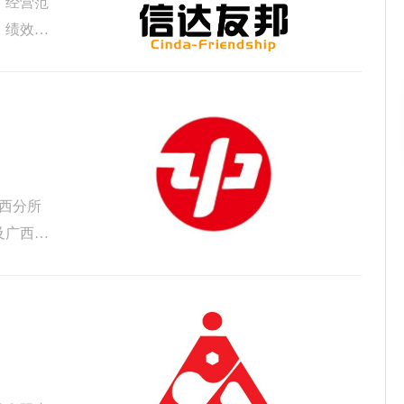
，经营范
、绩效评
广西分所
及广西中