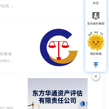
抖音
评估有限
竞价操作教程
西桂鑫诚
我的客服
8年9月
×
经广西壮