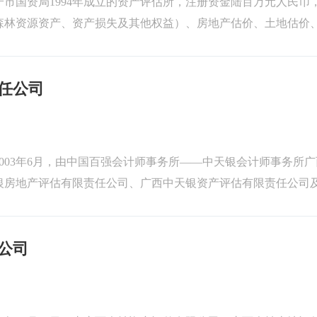
市国资局1994年成立的资产评估所，注册资金陆百万元人民币
森林资源资产、资产损失及其他权益）、房地产估价、土地估价
产评估资质、广西住建厅备案...
任公司
003年6月，由中国百强会计师事务所——中天银会计师事务所
天银房地产评估有限责任公司、广西中天银资产评估有限责任公司
地评估、资产评估于一...
公司