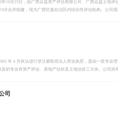
2年10月25日，由广西众益资产评估有限公司、广西众益土地评
1年9月合并组建，现为广西壮族自治区内综合性评估机构。公司现
1%，90%...
02 年 4 月依法进行登注册取得法人营业执照，是由一批专业
涉及的专业有资产评估、房地产估价及土地估价三大块。公司持
区建设厅核准的贰级房地...
公司