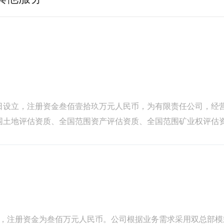
08日设立，注册资金叁佰壹拾玖万元人民币，为有限责任公司，经
围土地评估资质、全国范围资产评估资质、全国范围矿业权评估
经营范围：一般项目：资...
2月，注册资金为叁佰万元人民币。公司根据业务需求采用双总部模