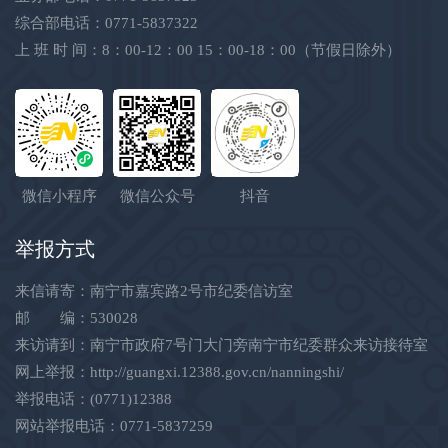
综合部电话：0771-5837322
上 班 时 间：8：00-12：00 15：00-18：00（节假日除外）
微信小程序
微信公众号
抖音
举报方式
来信请寄：南宁市嘉宾路2号市纪委信访室
邮 编：530028
来访请到：南宁市政府7号门大门旁南宁市纪委群众来访接待室
网上举报：
http://guangxi.12388.gov.cn/nanningshi/
举报电话：(0771)12388
网站举报电话：0771-5837259