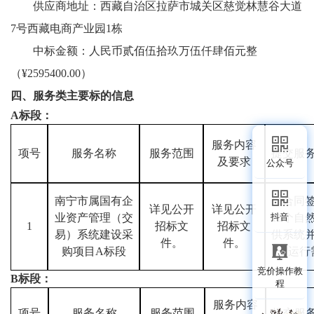
供应商地址：西藏自治区拉萨市城关区慈觉林慧谷大道
7号西藏电商产业园1栋
中标金额：人民币贰佰伍拾玖万伍仟肆佰元整
（
¥2595400.00）
四、
服务类
主要标的信息
A标段：
服务
内容
项号
服务名称
服务范围
提交服
及
要求
公众号
南宁市属国有企
自合同
详见公开
详见公开
抖音
业资产管理（交
15个自
1
招标文
招标文
易）系统建设采
供系统
件。
件。
购项目
A
标段
运行
竞价操作教
B标段：
程
服务
内容
项号
服务名称
服务范围
提交服