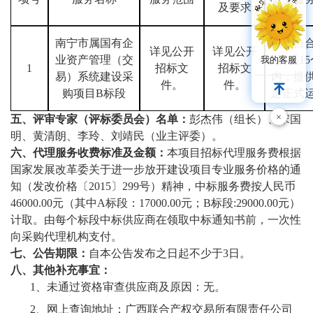
及
要求
南宁市属国有企
项目自
详见公开
详见公开
业资产管理（交
日起
1
我的客服
1
招标文
招标文
易）系统建设采
内，提
件。
件。
购项目
B
标段
足正式
×
五、评审专家（
评标委员会
）名单：
彭杰伟
（
组长
）、宋国
明、黄清朗、李玲、刘靖民（
业主评委
）
。
六、代理服务收费标准及金额：
本项目招标代理服务费根据
国家发展改革委关于进一步放开建设项目专业服务价格的通
知（发改价格〔
2015〕299号）精神
，中标服务费按人民币
46000.00元（其中A标段：17000.00元；B标段:29000.00元）
计取
。由每个标段中标供应商在领取中标通知书前，一次性
向采购代理机构支付。
七、公告期限
：
自本公告发布之日起
不少于
3
日。
八、其他补充事宜
：
1、
未通过资格审查供应商及原因：
无。
2、
网上查询地址：广西联合产权交易所有限责任公司