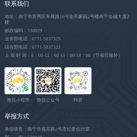
联系我们
地址：南宁市青秀区朱槿路16号金菲豪园2号楼南宁金融大厦2
楼
邮政编码：530029
业务部电话：0771-5837325
综合部电话：0771-5837322
上 班 时 间：8：00-12：00 15：00-18：00（节假日除外）
微信小程序
微信公众号
抖音
举报方式
来信请寄：南宁市嘉宾路2号市纪委信访室