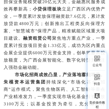
担保业务规模突破20亿元大关，金融惠民服务成
效再攀新高；
小贷保理板块
立足广西区内优势产
业，一季度累计发放保理融资款7.6亿元，累计发
放贷款4800万元；创新推出工程类反向保理方
案、“智慧城市”保理产品，精准赋能区域重大项
目建设。
融资租赁公司
聚焦地方重点产业，一季
度累计投放项目资金1.33亿元，成功为区内重点
会展企业提供6000万元资金支持，创单笔最高投
放额度，为广西会展智能化、数字化转型升级注
公众号
入强劲金融动能。
市场化招商成效凸显，产业落地蓄能增势。
朱槿资本运营集团
持续
深化“市场化基金+招
抖音
商”运作模式，聚焦生物医药、人工智能等重点
产业精准发力，一季度实现市场化基金投资投放
竞价操作教
3100万元；以基金投资为牵引，充分激活行
程