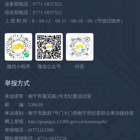
业务部电话：0771-5837325
综合部电话：0771-5837322
上 班 时 间：8：00-12：00 15：00-18：00（节假日除外）
微信小程序
微信公众号
抖音
举报方式
来信请寄：南宁市嘉宾路2号市纪委信访室
邮 编：530028
来访请到：南宁市政府7号门大门旁南宁市纪委群众来访接待室
网上举报：
http://guangxi.12388.gov.cn/nanningshi/
举报电话：(0771)12388
网站举报电话：0771-5837259