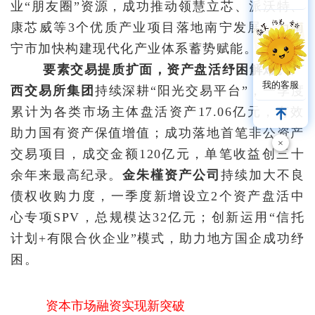
业“朋友圈”资源，成功推动领慧立芯、派沃特、
康芯威
等3个优质产业项目落地南宁发展，为南
宁市加快构建现代化产业体系蓄势赋能。
要素交易提质扩面，资产盘活纾困解难。
广
我的客服
西交易所集团
持续深耕“阳光交易平台”，一季度
累计为各类市场主体盘活资产17.06亿元，有效
助力国有资产保值增值；成功落地首笔非公资产
×
交易项目，成交金额
120
亿元，单笔收益创三十
余年来最高纪录
。
金朱槿资产公司
持续加大不良
债权收购力度，一季度新增设立2个资产盘活中
心专项
SPV
，总规模达32亿元；创新运用“信托
计划+
有限合伙企业
”模式，助力地方国企成功纾
困。
资本市场融资实现新突破